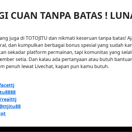
I CUAN TANPA BATAS ! LUN
g juga di TOTOJITU dan nikmati keseruan tanpa batas! Aj
ferral, dan kumpulkan berbagai bonus spesial yang sudah ka
an sekadar platform permainan, tapi komunitas yang selal
ber setia. Dan kalau ada pertanyaan atau butuh bantuan
jam penuh lewat Livechat, kapan pun kamu butuh.
facettj
itu8888
/realttj
@ttjitu88
Bot