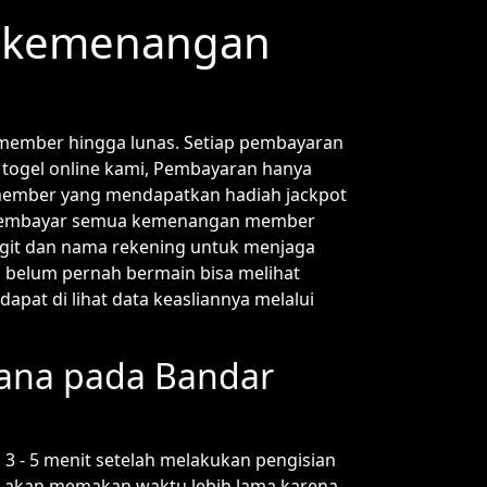
r kemenangan
member hingga lunas. Setiap pembayaran
s togel online kami, Pembayaran hanya
n member yang mendapatkan hadiah jackpot
ni membayar semua kemenangan member
igit dan nama rekening untuk menjaga
 belum pernah bermain bisa melihat
apat di lihat data keasliannya melalui
 dana pada Bandar
3 - 5 menit setelah melakukan pengisian
mi akan memakan waktu lebih lama karena