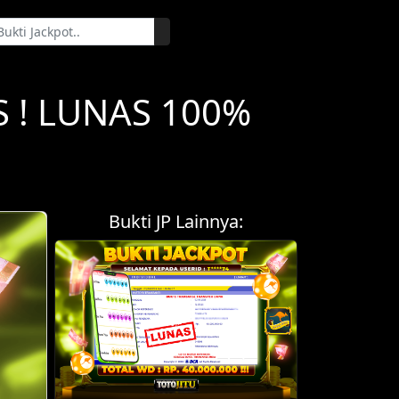
 ! LUNAS 100%
Bukti JP Lainnya: