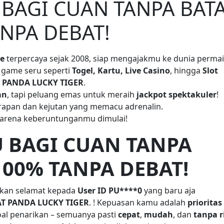
 BAGI CUAN TANPA BAT
ANPA DEBAT!
ne
terpercaya sejak 2008, siap mengajakmu ke dunia perma
i game seru seperti
Togel, Kartu, Live Casino
, hingga
Slot
T PANDA
LUCKY TIGER
.
an
, tapi peluang emas untuk meraih
jackpot spektakuler
!
rapan dan kejutan yang memacu adrenalin.
 arena keberuntunganmu dimulai!
 BAGI CUAN TANPA
100% TANPA DEBAT!
kan selamat kepada
User ID PU****0
yang baru aja
FAT PANDA
LUCKY TIGER
.
! Kepuasan kamu adalah
prioritas
soal penarikan – semuanya pasti
cepat
,
mudah
, dan
tanpa r