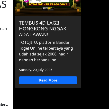
AS
TEMBUS 4D LAGI!
HONGKONG NGGAK
inan
ADA LAWAN!
TOTOJITU, platform Bandar
Togel Online terpercaya yang
udah ada sejak 2008, hadir
dengan berbagai pe...
Sunday, 20 July 2025
Read More
ibet
.