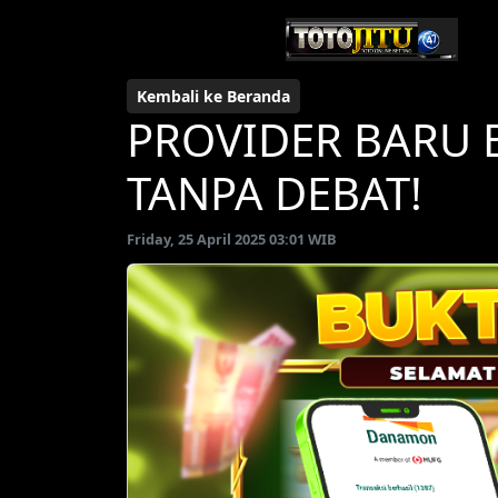
Kembali ke Beranda
PROVIDER BARU B
TANPA DEBAT!
Friday, 25 April 2025 03:01 WIB