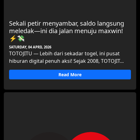
Sekali petir menyambar, saldo langsung
meledak—ini dia jalan menuju maxwin!
⚡💸
SATURDAY, 04 APRIL 2026
TOTOJITU — Lebih dari sekadar togel, ini pusat
hiburan digital penuh aksi! Sejak 2008, TOTOJIT...
Read More