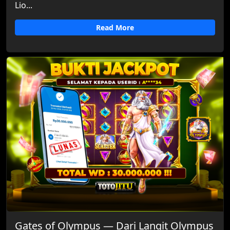
Lio...
Read More
Gates of Olympus — Dari Langit Olympus