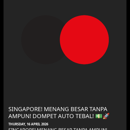
SINGAPORE! MENANG BESAR TANPA
AMPUN! DOMPET AUTO TEBAL! 💵🚀
THURSDAY, 16 APRIL 2026