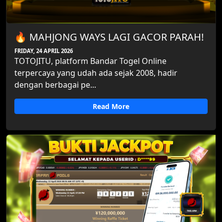
🔥 MAHJONG WAYS LAGI GACOR PARAH!
FRIDAY, 24 APRIL 2026
TOTOJITU, platform Bandar Togel Online
terpercaya yang udah ada sejak 2008, hadir
dengan berbagai pe...
Read More