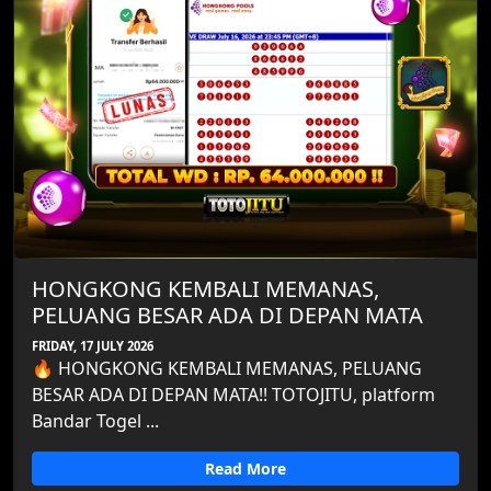
HONGKONG KEMBALI MEMANAS,
PELUANG BESAR ADA DI DEPAN MATA
FRIDAY, 17 JULY 2026
🔥 HONGKONG KEMBALI MEMANAS, PELUANG
BESAR ADA DI DEPAN MATA!! TOTOJITU, platform
Bandar Togel ...
Read More