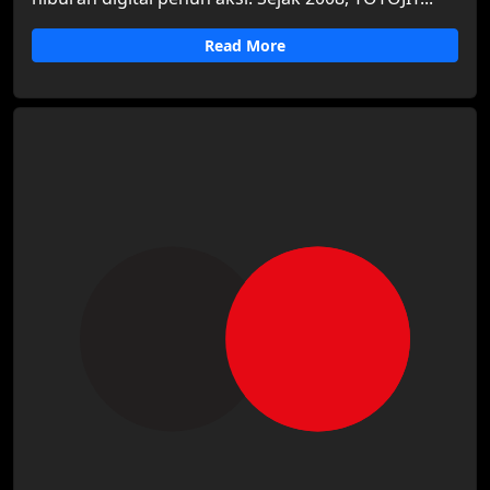
Read More