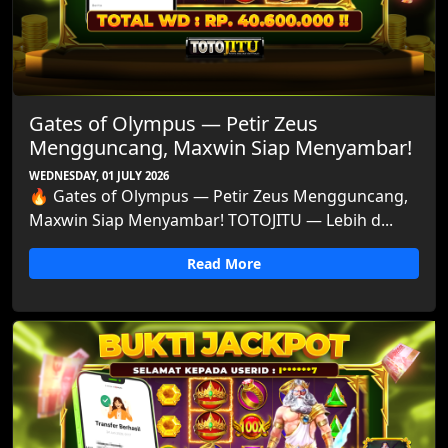
Gates of Olympus — Petir Zeus
Mengguncang, Maxwin Siap Menyambar!
WEDNESDAY, 01 JULY 2026
🔥 Gates of Olympus — Petir Zeus Mengguncang,
Maxwin Siap Menyambar! TOTOJITU — Lebih d...
Read More