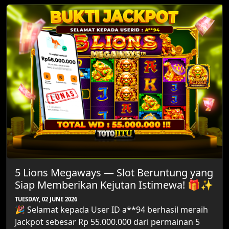
5 Lions Megaways — Slot Beruntung yang
Siap Memberikan Kejutan Istimewa! 🎁✨
TUESDAY, 02 JUNE 2026
🎉 Selamat kepada User ID a**94 berhasil meraih
Jackpot sebesar Rp 55.000.000 dari permainan 5