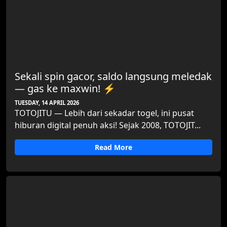
Sekali spin gacor, saldo langsung meledak
— gas ke maxwin! ⚡
TUESDAY, 14 APRIL 2026
TOTOJITU — Lebih dari sekadar togel, ini pusat
hiburan digital penuh aksi! Sejak 2008, TOTOJIT...
Read More