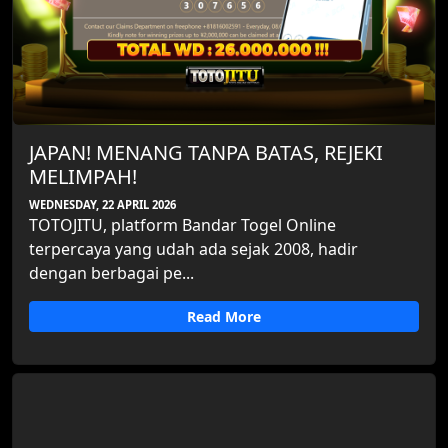
JAPAN! MENANG TANPA BATAS, REJEKI
MELIMPAH!
WEDNESDAY, 22 APRIL 2026
TOTOJITU, platform Bandar Togel Online
terpercaya yang udah ada sejak 2008, hadir
dengan berbagai pe...
Read More