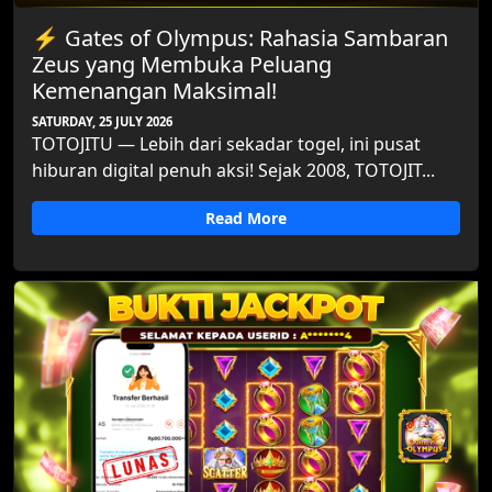
⚡ Gates of Olympus: Rahasia Sambaran
Zeus yang Membuka Peluang
Kemenangan Maksimal!
SATURDAY, 25 JULY 2026
TOTOJITU — Lebih dari sekadar togel, ini pusat
hiburan digital penuh aksi! Sejak 2008, TOTOJIT...
Read More